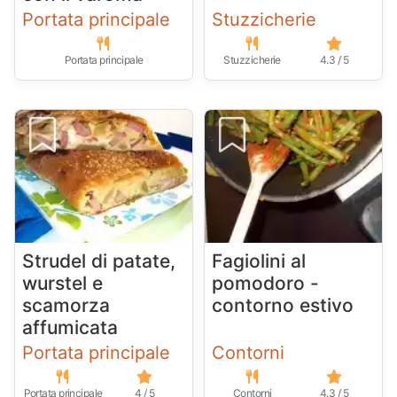
Portata principale
Stuzzicherie
Portata principale
Stuzzicherie
4.3 / 5
Strudel di patate,
Fagiolini al
wurstel e
pomodoro -
scamorza
contorno estivo
affumicata
Portata principale
Contorni
Portata principale
4 / 5
Contorni
4.3 / 5