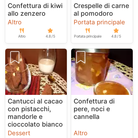
Confettura di kiwi
Crespelle di carne
allo zenzero
al pomodoro
Altro
Portata principale
Altro
4.8 / 5
Portata principale
4.8 / 5
Cantucci al cacao
Confettura di
con pistacchi,
pere, noci e
mandorle e
cannella
cioccolato bianco
Dessert
Altro