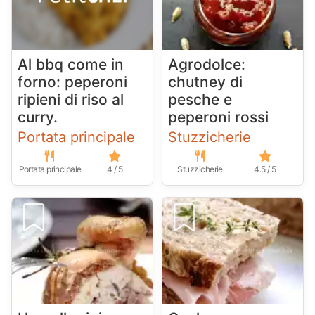
Al bbq come in
Agrodolce:
forno: peperoni
chutney di
ripieni di riso al
pesche e
curry.
peperoni rossi
Portata principale
Stuzzicherie
Portata principale
4 / 5
Stuzzicherie
4.5 / 5