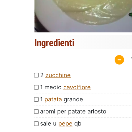
Ingredienti
2
zucchine
1 medio
cavolfiore
1
patata
grande
aromi per patate ariosto
sale u
pepe
qb