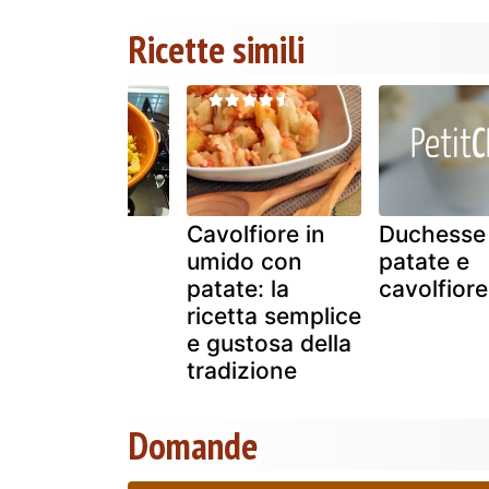
Ricette simili
Ceci con
Cavolfiore in
Duchesse
cavolfiori e
umido con
patate e
zucchine
patate: la
cavolfiore
ricetta semplice
e gustosa della
tradizione
Domande