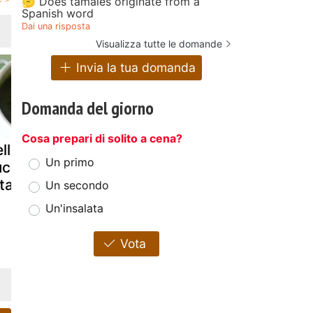
🤔 Does tamales originate from a
Spanish word
Dai una risposta
Visualizza tutte le domande
Invia la tua domanda
Domanda del giorno
Cosa prepari di solito a cena?
llutata di
Vellutata di
Vellutata di
Un primo
ucchine con
sedano patate
zucchine e
ta
e finocchi
salvia con 
Un secondo
Un'insalata
Vota