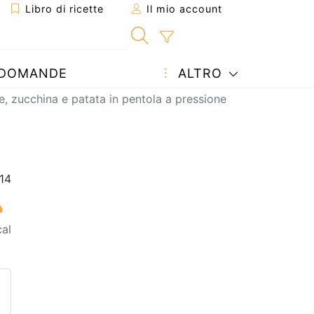
Libro di ricette
Il mio account
DOMANDE
ALTRO
re, zucchina e patata in pentola a pressione
cal
etta ad un amico
ricetta
tta l'autore della Ricetta