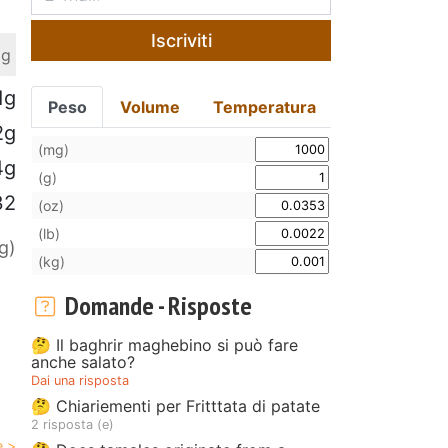
Iscriviti
 g
1g
Peso
Volume
Temperatura
2g
(mg)
4g
(g)
32
(oz)
(lb)
g)
(kg)
Domande - Risposte
🤔 Il baghrir maghebino si può fare
anche salato?
Dai una risposta
🤔 Chiariementi per Fritttata di patate
2 risposta (e)