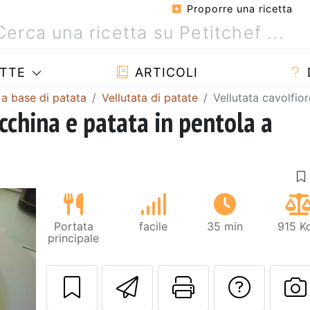
Proporre una ricetta
TTE
ARTICOLI
 a base di patata
Vellutata di patate
Vellutata cavolfio
ucchina e patata in pentola a
Portata
facile
35 min
915 K
principale
Invia questa ric
Stampa la 
Conta