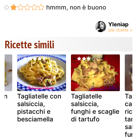
hmmm, non è buono
Yleniap
Ricette simili
con
Tagliatelle con
Tagliatelle
Tagl
salsiccia,
salsiccia,
cac
pistacchi e
funghi e scaglie
rico
i
besciamella
di tartufo
tart
sals
fun