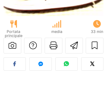
Portata
media
33 min
principale
Contatta l'autore d
Stampa la ric
Invia q
Pubblica la foto di questa 