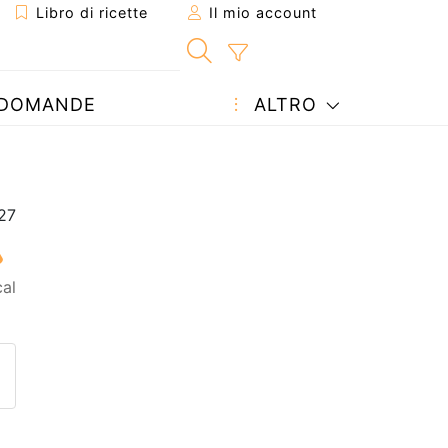
Libro di ricette
Il mio account
DOMANDE
ALTRO
al
etta ad un amico
ricetta
tta l'autore della Ricetta
ubblica la foto di questa ricet