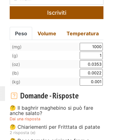
Iscriviti
Peso
Volume
Temperatura
(mg)
(g)
(oz)
(lb)
(kg)
Domande - Risposte
🤔 Il baghrir maghebino si può fare
anche salato?
Dai una risposta
🤔 Chiariementi per Fritttata di patate
2 risposta (e)