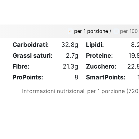
o
per 1 porzione
/
per 100
Carboidrati:
32.8g
Lipidi:
8.
Grassi saturi:
2.7g
Proteine:
19.
Fibre:
21.3g
Zucchero:
22.
ProPoints:
8
SmartPoints:
Informazioni nutrizionali per 1 porzione (720