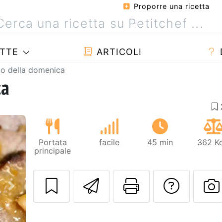
Proporre una ricetta
TTE
ARTICOLI
to della domenica
ca
Portata
facile
45 min
362 Kc
principale
Invia questa ric
Stampa la 
Conta
Prossimo
P