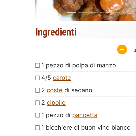
Ingredienti
1 pezzo di polpa di manzo
4/5
carote
2
coste
di sedano
2
cipolle
1 pezzo di
pancetta
1 bicchiere di buon vino bianco