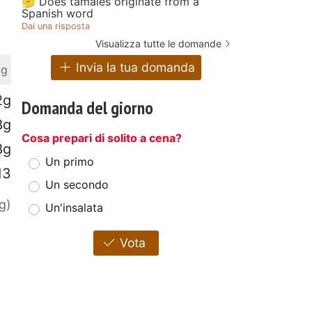
🤔 Does tamales originate from a
Spanish word
Dai una risposta
Visualizza tutte le domande
Invia la tua domanda
 g
2g
Domanda del giorno
8g
Cosa prepari di solito a cena?
8g
Un primo
13
Un secondo
g)
Un'insalata
Vota