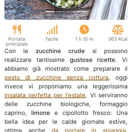
Portata
facile
1 h 10 m
363 Kcal
principale
Con le
zucchine crude
si possono
realizzare tantissime
gustose ricette
. Vi
abbiamo già mostrato come preparare il
pesto di zucchine senza cottura
, oggi
invece vi proponiamo una leggerissima
insalata perfetta per l'estate
. Vi serviranno
delle zucchine biologiche, formaggio
caprino,
limone
e cipollotto fresco: Una
bella idea per le calde giornate estive,
ottima anche
da portare in spiaggia
.