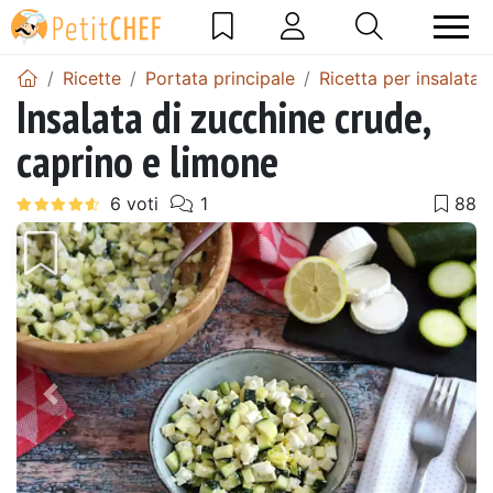
Ricette
Portata principale
Ricetta per insalata
Insalata di zucchine crude,
caprino e limone
Precedente
Pros