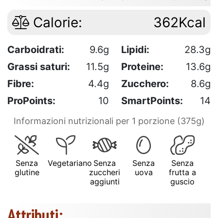
Calorie:
362Kcal
Carboidrati:
9.6g
Lipidi:
28.3g
Grassi saturi:
11.5g
Proteine:
13.6g
Fibre:
4.4g
Zucchero:
8.6g
ProPoints:
10
SmartPoints:
14
Informazioni nutrizionali per 1 porzione (375g)
Senza
Vegetariano
Senza
Senza
Senza
glutine
zuccheri
uova
frutta a
aggiunti
guscio
Attributi: