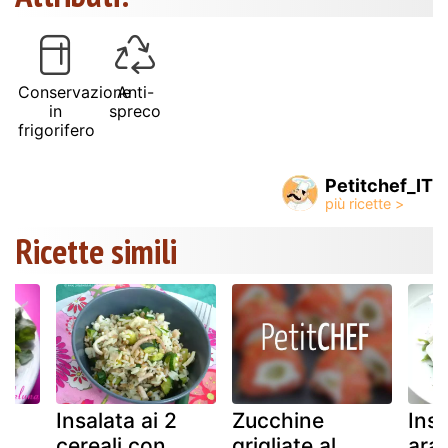
Conservazione
Anti-
in
spreco
frigorifero
Petitchef_IT
Ricette simili
Insalata ai 2
Zucchine
Insa
i
cereali con
grigliate al
ara