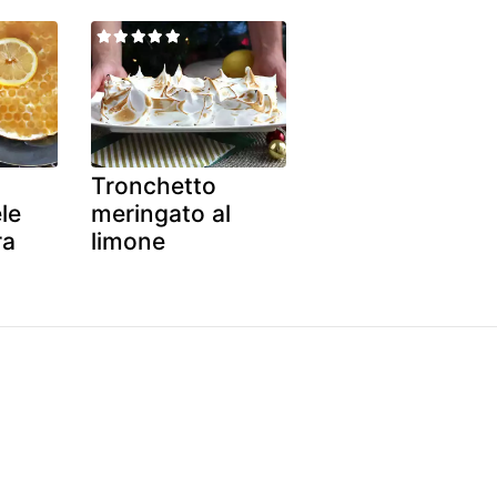
Tronchetto
le
meringato al
ra
limone