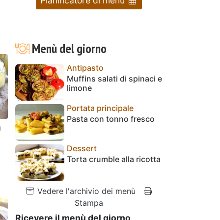
Pianificatore di menu
Menù del giorno
Antipasto
Muffins salati di spinaci e
limone
Portata principale
Pasta con tonno fresco
a
Dessert
Torta crumble alla ricotta
Vedere l'archivio dei menù
Stampa
Ricevere il menù del giorno