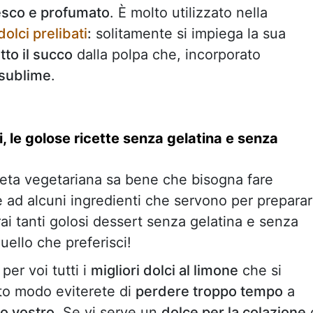
esco e profumato
. È molto utilizzato nella
dolci prelibati
:
solitamente si impiega la sua
tto il succo
dalla polpa che, incorporato
e sublime
.
i, le golose ricette senza gelatina e senza
eta vegetariana sa bene che bisogna fare
 ad alcuni ingredienti che servono per prepara
erai tanti golosi dessert senza gelatina e senza
quello che preferisci!
er voi tutti i
migliori dolci al limone
che si
sto modo eviterete di
perdere troppo tempo
a
so vostro.
Se vi serve un
dolce per la colazione