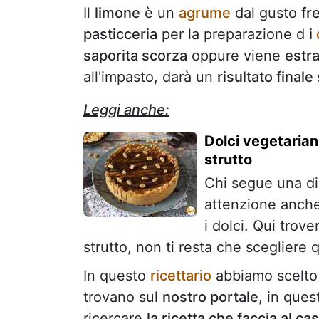
Il
limone
è un
agrume
dal gusto
fr
pasticceria
per la preparazione d
i
saporita scorza
oppure viene
estra
all'impasto, darà un
risultato final
Leggi anche:
Dolci vegetarian
strutto
Chi segue una di
attenzione anche
i dolci. Qui trov
strutto, non ti resta che scegliere 
In questo
ricettario
abbiamo scelto p
trovano sul
nostro portale
, in que
ricercare
la ricetta che faccia al ca