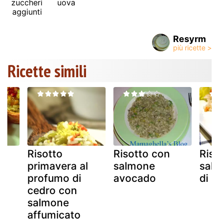
zuccheri
uova
aggiunti
Resyrm
Ricette simili
Risotto
Risotto con
Riso
primavera al
salmone
sal
profumo di
avocado
di 
cedro con
salmone
affumicato