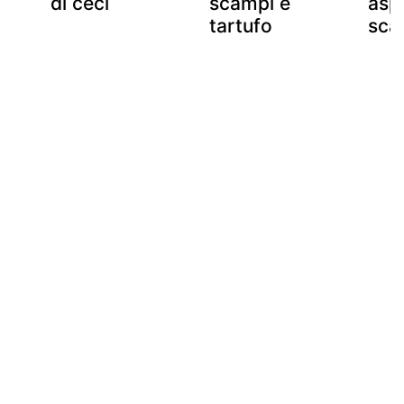
di ceci
scampi e
asp
tartufo
sca