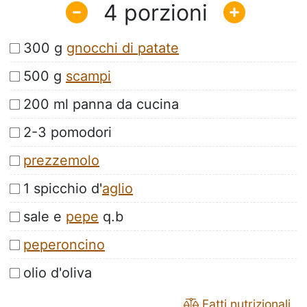
4
300 g
gnocchi di patate
500 g
scampi
200 ml panna da cucina
2-3 pomodori
prezzemolo
1 spicchio d'
aglio
sale e
pepe
q.b
peperoncino
olio d'oliva
Fatti nutrizionali