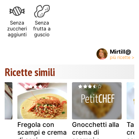
Senza
Senza
zuccheri
frutta a
aggiunti
guscio
Mirtill@
Ricette simili
Fregola con
Gnocchetti alla
Tagl
a
scampi e crema
crema di
cre