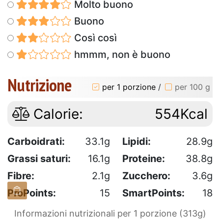
Molto buono
Buono
Così così
hmmm, non è buono
Nutrizione
per 1 porzione
/
per 100 g
Calorie:
554Kcal
Carboidrati:
33.1g
Lipidi:
28.9g
Grassi saturi:
16.1g
Proteine:
38.8g
Fibre:
2.1g
Zucchero:
3.6g
ProPoints:
15
SmartPoints:
18
Informazioni nutrizionali per 1 porzione (313g)