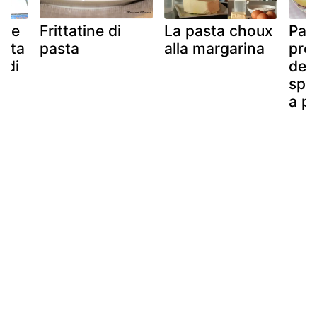
elle
Frittatine di
La pasta choux
Pas
asta
pasta
alla margarina
pre
 di
dei
spi
a p