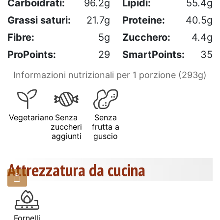
Carboidrati:
96.2g
Lipidi:
55.4g
Grassi saturi:
21.7g
Proteine:
40.5g
Fibre:
5g
Zucchero:
4.4g
ProPoints:
29
SmartPoints:
35
Informazioni nutrizionali per 1 porzione (293g)
Vegetariano
Senza
Senza
zuccheri
frutta a
aggiunti
guscio
Attrezzatura da cucina
Fornelli