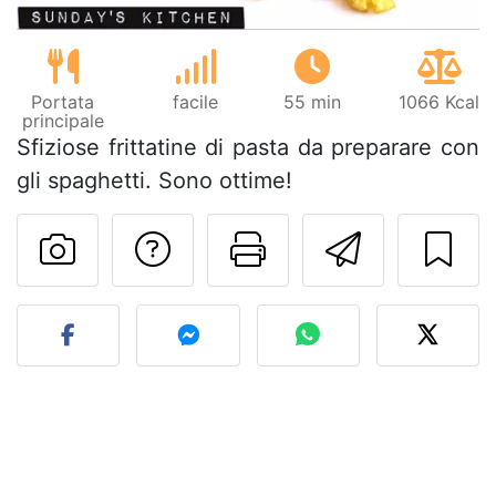
Portata
facile
55 min
1066 Kcal
principale
Sfiziose frittatine di pasta da preparare con
gli spaghetti. Sono ottime!
Contatta l'autore d
Stampa la ric
Invia q
Pubblica la foto di questa 