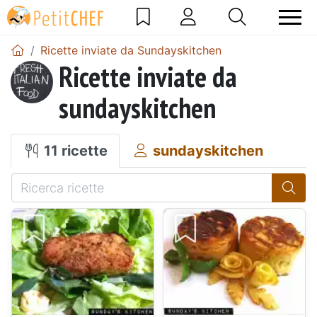
Ricette inviate da Sundayskitchen
Ricette inviate da
sundayskitchen
11 ricette
sundayskitchen