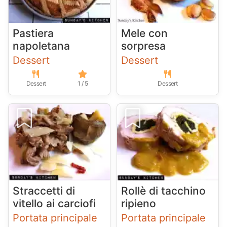
Pastiera
Mele con
napoletana
sorpresa
Dessert
Dessert
Dessert
1 / 5
Dessert
Straccetti di
Rollè di tacchino
vitello ai carciofi
ripieno
Portata principale
Portata principale