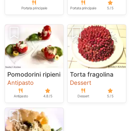
Portata principale
Portata principale
5 / 5
Pomodorini ripieni
Torta fragolina
Antipasto
Dessert
Antipasto
4.8 / 5
Dessert
5 / 5