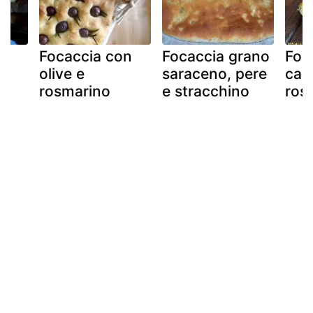
Focaccia con
Focaccia grano
Foc
olive e
saraceno, pere
cac
rosmarino
e stracchino
ros