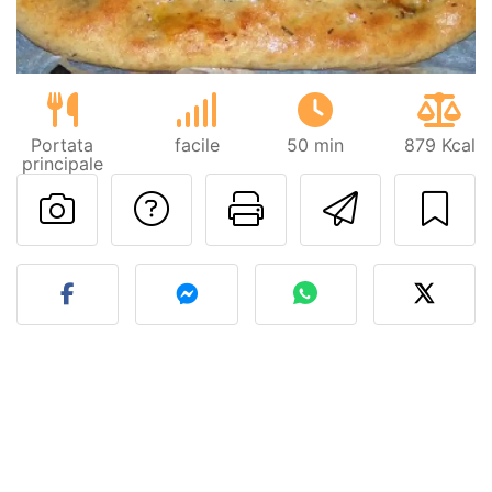
Portata
facile
50 min
879 Kcal
principale
Contatta l'autore d
Stampa la ric
Invia q
Pubblica la foto di questa 