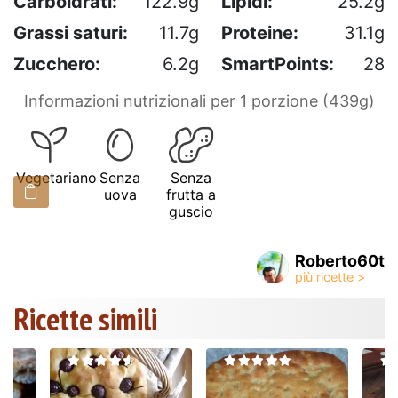
Carboidrati:
122.9g
Lipidi:
25.2g
Grassi saturi:
11.7g
Proteine:
31.1g
Zucchero:
6.2g
SmartPoints:
28
Informazioni nutrizionali per 1 porzione (439g)
Vegetariano
Senza
Senza
uova
frutta a
guscio
Roberto60t
Ricette simili