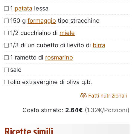
1
patata
lessa
150 g
formaggio
tipo stracchino
1/2 cucchiaino di
miele
1/3 di un cubetto di lievito di
birra
1 rametto di
rosmarino
sale
olio extravergine di oliva q.b.
Fatti nutrizionali
Costo stimato:
2.64
€
(1.32€/Porzioni)
Ricette simili