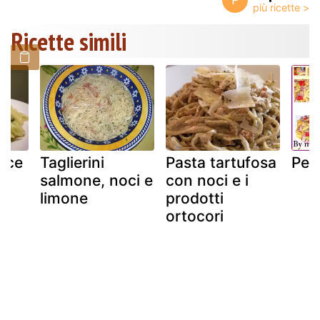
Ricette simili
sce
Taglierini
Pasta tartufosa
Pen
salmone, noci e
con noci e i
l
limone
prodotti
ortocori