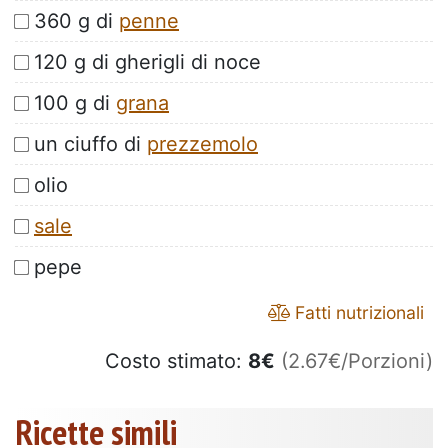
360 g di
penne
120 g di gherigli di noce
100 g di
grana
un ciuffo di
prezzemolo
olio
sale
pepe
Fatti nutrizionali
Costo stimato:
8
€
(2.67€/Porzioni)
Ricette simili