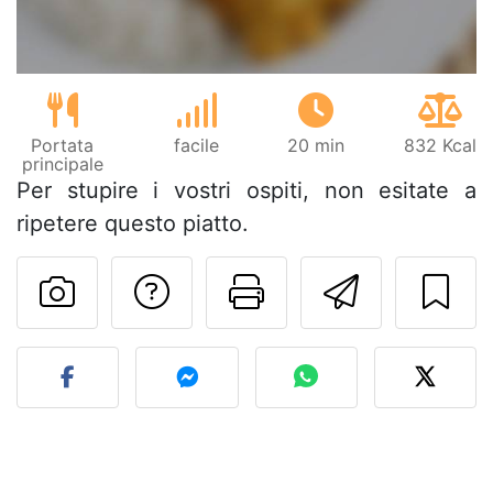
Portata
facile
20 min
832 Kcal
principale
Per stupire i vostri ospiti, non esitate a
ripetere questo piatto.
Contatta l'autore d
Stampa la ric
Invia q
Pubblica la foto di questa 