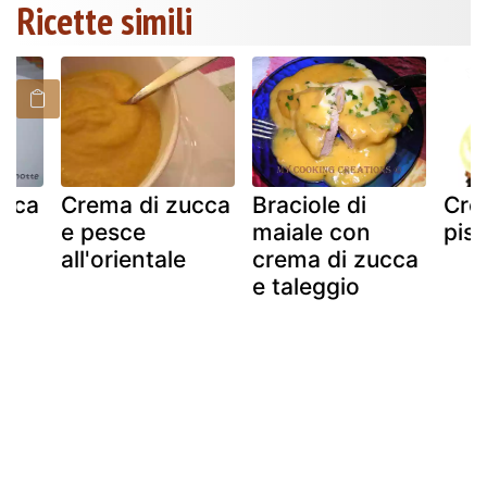
Ricette simili
ucca
Crema di zucca
Braciole di
Cre
e pesce
maiale con
pis
all'orientale
crema di zucca
e taleggio