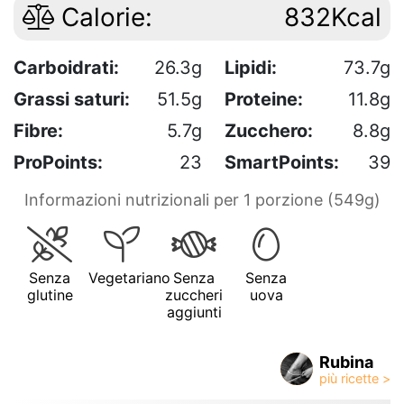
Calorie:
832Kcal
Carboidrati:
26.3g
Lipidi:
73.7g
Grassi saturi:
51.5g
Proteine:
11.8g
Fibre:
5.7g
Zucchero:
8.8g
ProPoints:
23
SmartPoints:
39
Informazioni nutrizionali per 1 porzione (549g)
Senza
Vegetariano
Senza
Senza
glutine
zuccheri
uova
aggiunti
Rubina