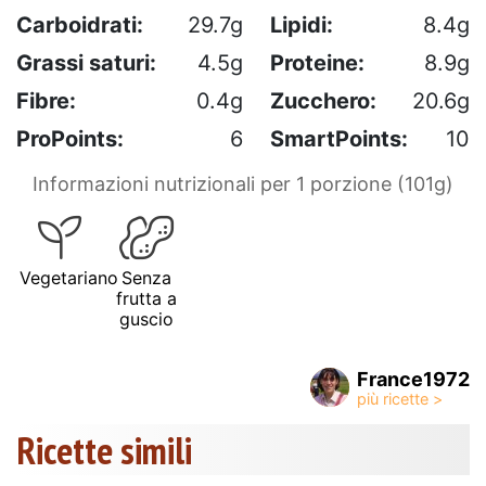
Carboidrati:
29.7g
Lipidi:
8.4g
Grassi saturi:
4.5g
Proteine:
8.9g
Fibre:
0.4g
Zucchero:
20.6g
ProPoints:
6
SmartPoints:
10
Informazioni nutrizionali per 1 porzione (101g)
Vegetariano
Senza
frutta a
guscio
France1972
Ricette simili