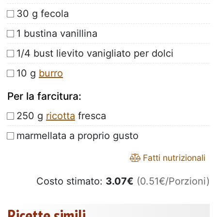
30 g fecola
1 bustina vanillina
1/4 bust lievito vanigliato per dolci
10 g
burro
Per la farcitura:
250 g
ricotta
fresca
marmellata a proprio gusto
Fatti nutrizionali
Costo stimato:
3.07
€
(0.51€/Porzioni)
Ricette simili