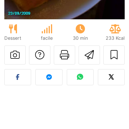
Dessert
facile
30 min
233 Kcal
Contatta l'autore d
Stampa la ric
Invia q
Pubblica la foto di questa 