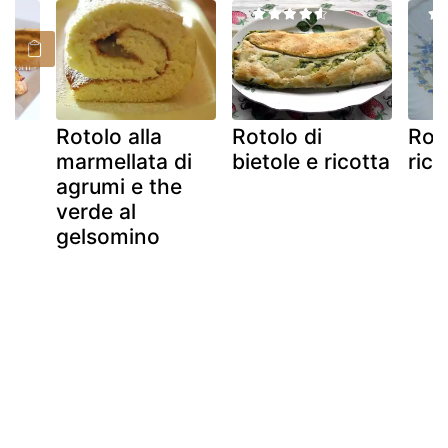
Rotolo alla
Rotolo di
Roto
di
marmellata di
bietole e ricotta
rico
agrumi e the
verde al
gelsomino