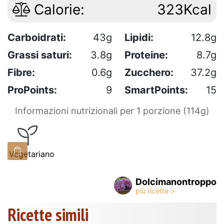
Calorie:
323Kcal
Carboidrati:
43g
Lipidi:
12.8g
Grassi saturi:
3.8g
Proteine:
8.7g
Fibre:
0.6g
Zucchero:
37.2g
ProPoints:
9
SmartPoints:
15
Informazioni nutrizionali per 1 porzione (114g)
Vegetariano
Dolcimanontroppo
Ricette simili