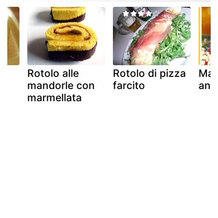
Rotolo alle
Rotolo di pizza
Mar
di
mandorle con
farcito
ana
e
marmellata