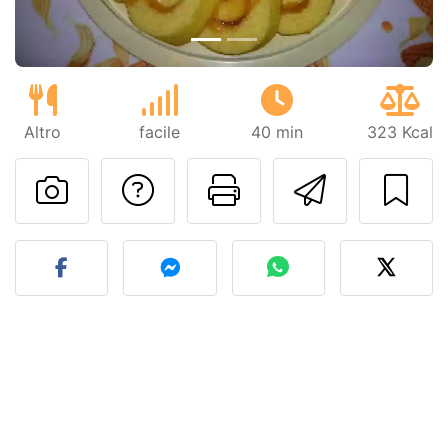
Altro
facile
40 min
323 Kcal
Contatta l'autore d
Stampa la ric
Invia q
Pubblica la foto di questa 