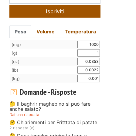
Iscriviti
Peso
Volume
Temperatura
(mg)
(g)
(oz)
(lb)
(kg)
Domande - Risposte
🤔 Il baghrir maghebino si può fare
anche salato?
Dai una risposta
🤔 Chiariementi per Fritttata di patate
2 risposta (e)
🤔 Does tamales originate from a