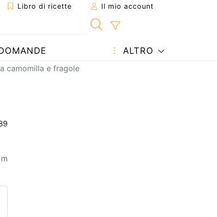
Libro di ricette
Il mio account
DOMANDE
ALTRO
lla camomilla e fragole
 m
etta ad un amico
ricetta
tta l'autore della Ricetta