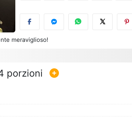
P
nte meraviglioso!
4