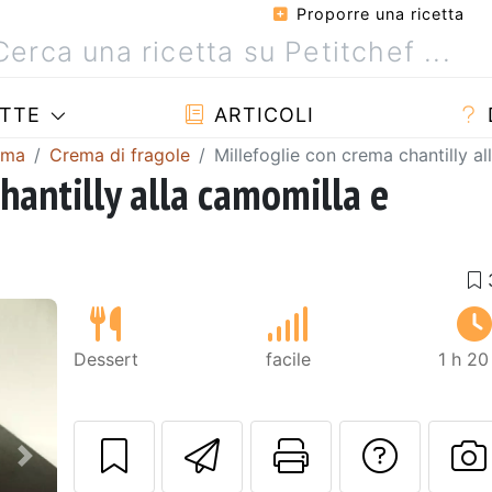
Proporre una ricetta
TTE
ARTICOLI
ema
Crema di fragole
Millefoglie con crema chantilly a
hantilly alla camomilla e
Dessert
facile
1 h 20
Invia questa ric
Stampa la 
Conta
Prossimo