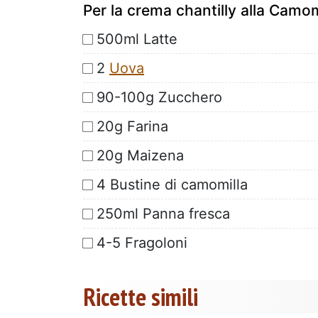
Per la crema chantilly alla Camomi
500ml Latte
2
Uova
90-100g Zucchero
20g Farina
20g Maizena
4 Bustine di camomilla
250ml Panna fresca
4-5 Fragoloni
Ricette simili