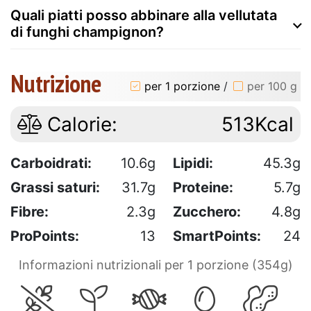
Quali piatti posso abbinare alla vellutata
di funghi champignon?
Nutrizione
per 1 porzione
/
per 100 g
Calorie:
513Kcal
Carboidrati:
10.6g
Lipidi:
45.3g
Grassi saturi:
31.7g
Proteine:
5.7g
Fibre:
2.3g
Zucchero:
4.8g
ProPoints:
13
SmartPoints:
24
Informazioni nutrizionali per 1 porzione (354g)