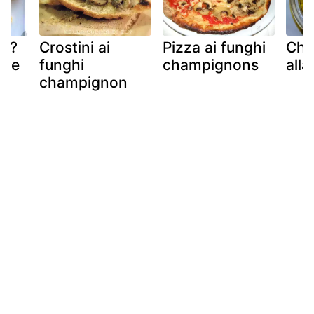
l ?
Crostini ai
Pizza ai funghi
Cha
? e
funghi
champignons
alla
champignon
n