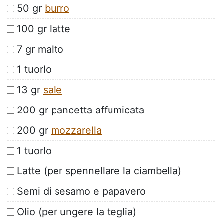
50 gr
burro
100 gr latte
7 gr malto
1 tuorlo
13 gr
sale
200 gr pancetta affumicata
200 gr
mozzarella
1 tuorlo
Latte (per spennellare la ciambella)
Semi di sesamo e papavero
Olio (per ungere la teglia)