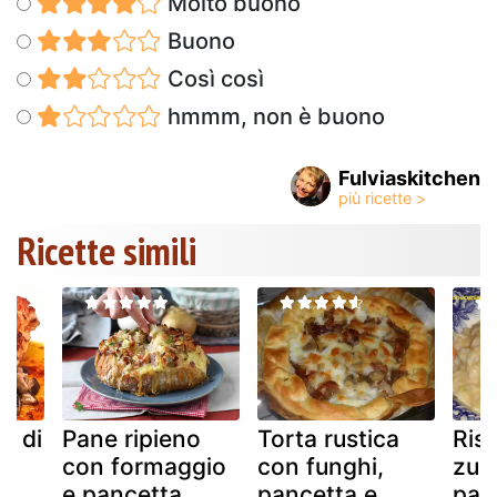
Molto buono
Buono
Così così
hmmm, non è buono
Fulviaskitchen
Ricette simili
e di
Pane ripieno
Torta rustica
Ris
con formaggio
con funghi,
zuc
e pancetta
pancetta e
pan