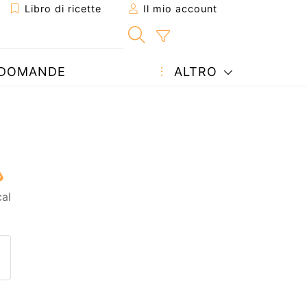
Libro di ricette
Il mio account
DOMANDE
ALTRO
cal
etta ad un amico
ricetta
tta l'autore della Ricetta
ubblica la foto di questa ricet