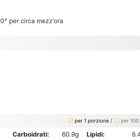
00° per circa mezz'ora
o
per 1 porzione
/
per 100
Carboidrati:
60.9g
Lipidi:
6.