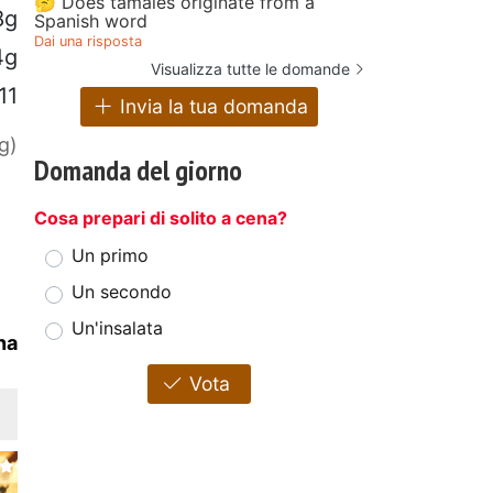
🤔 Does tamales originate from a
8g
Spanish word
Dai una risposta
4g
Visualizza tutte le domande
11
Invia la tua domanda
g)
Domanda del giorno
Cosa prepari di solito a cena?
Un primo
Un secondo
Un'insalata
na
Vota