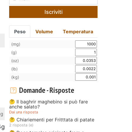
Iscriviti
Peso
Volume
Temperatura
(mg)
(g)
(oz)
(lb)
(kg)
Domande - Risposte
🤔 Il baghrir maghebino si può fare
anche salato?
Dai una risposta
 g
🤔 Chiariementi per Fritttata di patate
2 risposta (e)
4g