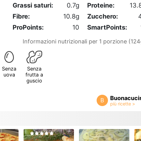
Grassi saturi:
0.7g
Proteine:
13.
Fibre:
10.8g
Zucchero:
ProPoints:
10
SmartPoints:
Informazioni nutrizionali per 1 porzione (124
Senza
Senza
uova
frutta a
guscio
Buonacuci
B