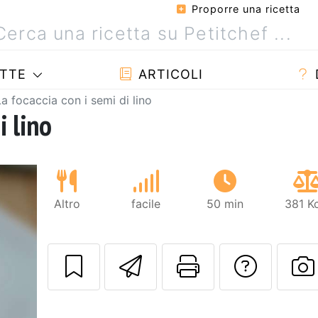
Proporre una ricetta
TTE
ARTICOLI
La focaccia con i semi di lino
i lino
Altro
facile
50 min
381 K
Invia questa ric
Stampa la 
Conta
P