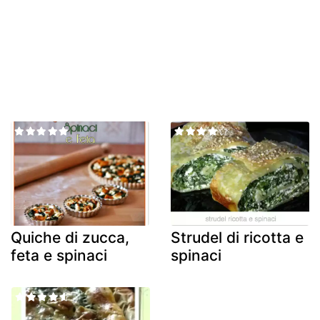
Quiche di zucca,
Strudel di ricotta e
feta e spinaci
spinaci