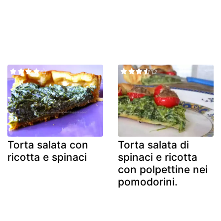
Torta salata con
Torta salata di
ricotta e spinaci
spinaci e ricotta
con polpettine nei
pomodorini.