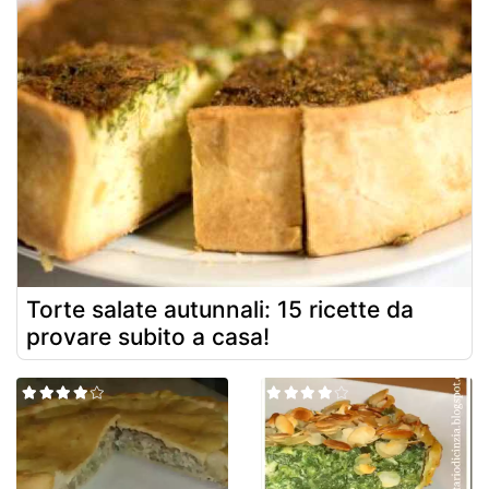
Torte salate autunnali: 15 ricette da
provare subito a casa!