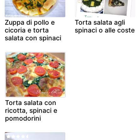
Zuppa di pollo e
Torta salata agli
cicoria e torta
spinaci o alle coste
salata con spinaci
Torta salata con
ricotta, spinaci e
pomodorini