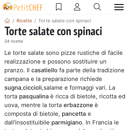
Ricette
Torte salate con spinaci
Torte salate con spinaci
34 ricette
Le torte salate sono pizze rustiche di facile
realizzazione e possono sostituire un
pranzo. Il
casatiello
fa parte della tradizione
campana e la preparazione richiede
sugna
,
ciccioli
,salame e formaggi vari. La
torta
pasqualina
è ricca di bietole, ricotta ed
uova, mentre la torta
erbazzone
è
composta di bietole,
pancetta
e
dall'insostituibile
parmigiano
. In Francia le