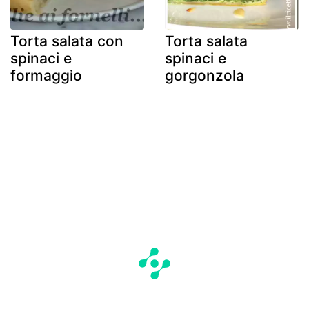
Torta salata con
Torta salata
spinaci e
spinaci e
formaggio
gorgonzola