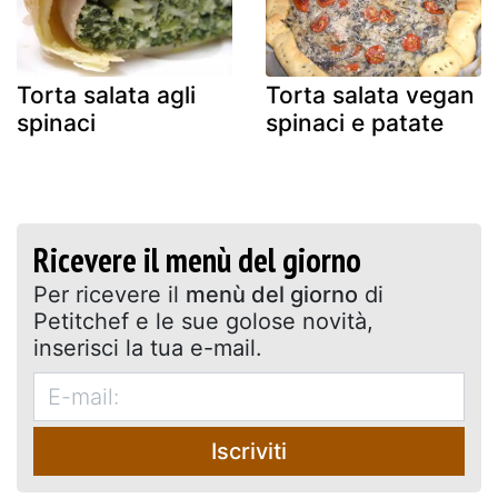
Torta salata agli
Torta salata vegan
spinaci
spinaci e patate
Ricevere il menù del giorno
Per ricevere il
menù del giorno
di
Petitchef e le sue golose novità,
inserisci la tua e-mail.
Iscriviti