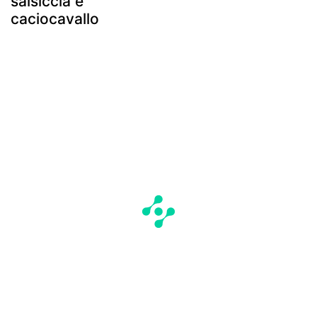
salsiccia e
caciocavallo