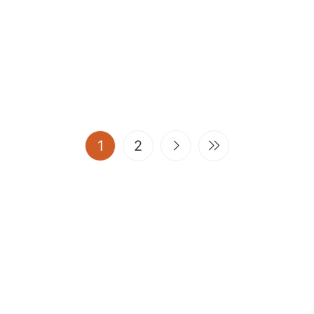
(current)
1
2