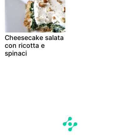
Cheesecake salata
con ricotta e
spinaci