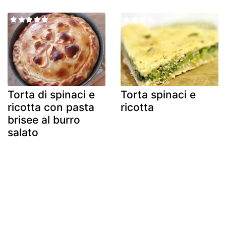
Torta di spinaci e
Torta spinaci e
ricotta con pasta
ricotta
brisee al burro
salato