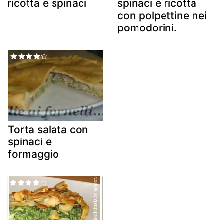
ricotta e spinaci
spinaci e ricotta
con polpettine nei
pomodorini.
Torta salata con
spinaci e
formaggio