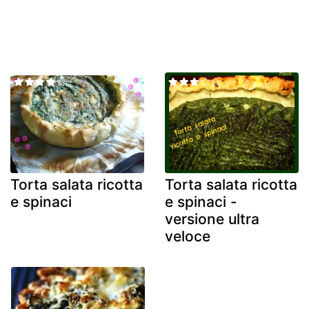
Torta salata ricotta
Torta salata ricotta
e spinaci
e spinaci -
versione ultra
veloce