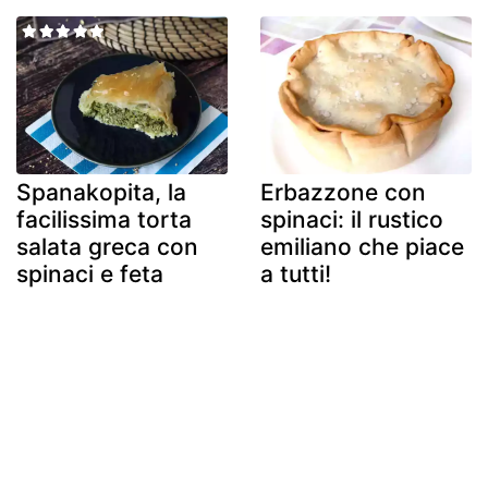
Spanakopita, la
Erbazzone con
facilissima torta
spinaci: il rustico
salata greca con
emiliano che piace
spinaci e feta
a tutti!