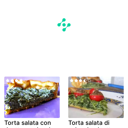
Torta salata con
Torta salata di