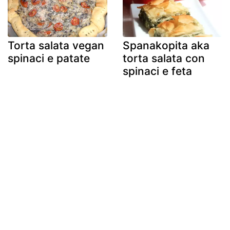
Torta salata vegan
Spanakopita aka
spinaci e patate
torta salata con
spinaci e feta