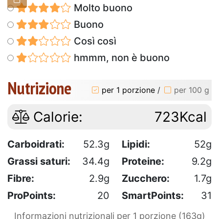
Molto buono
Buono
Così così
hmmm, non è buono
Nutrizione
per 1 porzione
/
per 100 g
Calorie:
723Kcal
Carboidrati:
52.3g
Lipidi:
52g
Grassi saturi:
34.4g
Proteine:
9.2g
Fibre:
2.9g
Zucchero:
1.7g
ProPoints:
20
SmartPoints:
31
Informazioni nutrizionali per 1 porzione (163g)