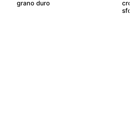
grano duro
cros
sfog