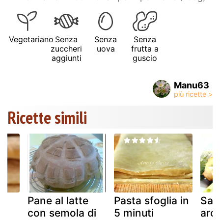
Vegetariano
Senza
Senza
Senza
zuccheri
uova
frutta a
aggiunti
guscio
Manu63
Ricette simili
Pane al latte
Pasta sfoglia in
Sal
di
con semola di
5 minuti
aro