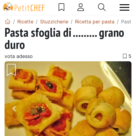
Ricette
Stuzzicherie
Ricetta per pasta
Pasta s
Pasta sfoglia di ......... grano
duro
vota adesso
Precedente
Pros