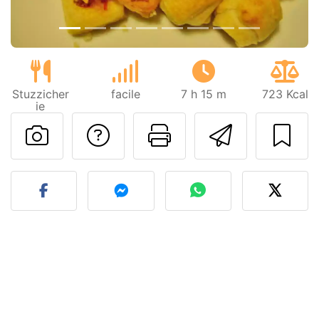
Stuzzicher
facile
7 h 15 m
723 Kcal
ie
Contatta l'autore d
Stampa la ric
Invia q
Pubblica la foto di questa 