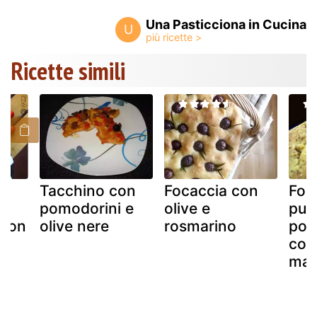
Una Pasticciona in Cucina
U
Ricette simili
Tacchino con
Focaccia con
Foc
pomodorini e
olive e
pug
 con
olive nere
rosmarino
pom
 e
con 
mad