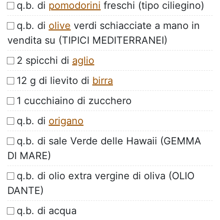
q.b. di
pomodorini
freschi (tipo ciliegino)
q.b. di
olive
verdi schiacciate a mano in
vendita su (TIPICI MEDITERRANEI)
2 spicchi di
aglio
12 g di lievito di
birra
1 cucchiaino di zucchero
q.b. di
origano
q.b. di sale Verde delle Hawaii (GEMMA
DI MARE)
q.b. di olio extra vergine di oliva (OLIO
DANTE)
q.b. di acqua