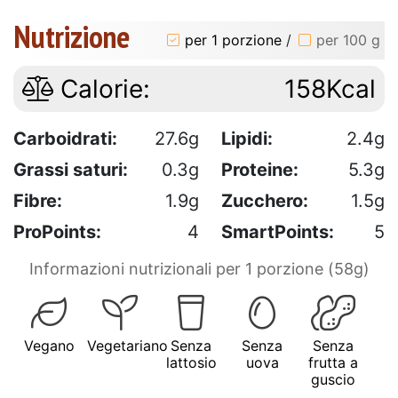
Nutrizione
per 1 porzione
/
per 100 g
Calorie:
158Kcal
Carboidrati:
27.6g
Lipidi:
2.4g
Grassi saturi:
0.3g
Proteine:
5.3g
Fibre:
1.9g
Zucchero:
1.5g
ProPoints:
4
SmartPoints:
5
Informazioni nutrizionali per 1 porzione (58g)
Vegano
Vegetariano
Senza
Senza
Senza
lattosio
uova
frutta a
guscio