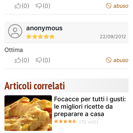
I apreciate
I do not appreciate
abuso
anonymous
22/09/2012
Ottima
I apreciate
I do not appreciate
abuso
Articoli correlati
Focacce per tutti i gusti:
le migliori ricette da
preparare a casa