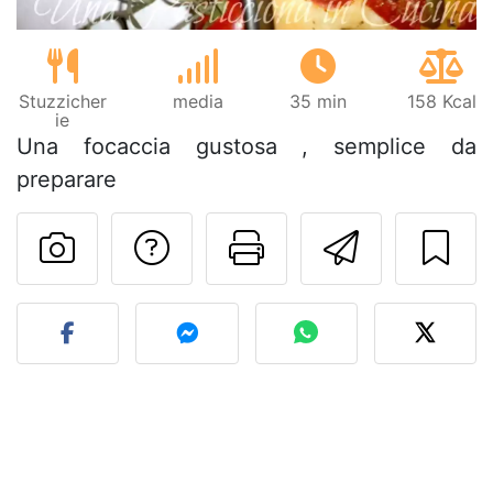
Stuzzicher
media
35 min
158 Kcal
ie
Una focaccia gustosa , semplice da
preparare
Contatta l'autore d
Stampa la ric
Invia q
Pubblica la foto di questa 