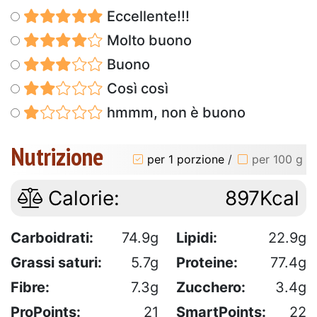
Eccellente!!!
Molto buono
Buono
Così così
hmmm, non è buono
Nutrizione
per 1 porzione
/
per 100 g
Calorie:
897Kcal
Carboidrati:
74.9g
Lipidi:
22.9g
Grassi saturi:
5.7g
Proteine:
77.4g
Fibre:
7.3g
Zucchero:
3.4g
ProPoints:
21
SmartPoints:
22