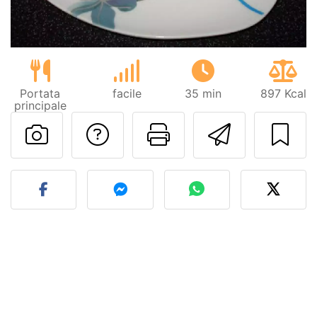
Portata
facile
35 min
897 Kcal
principale
Contatta l'autore d
Stampa la ric
Invia q
Pubblica la foto di questa 