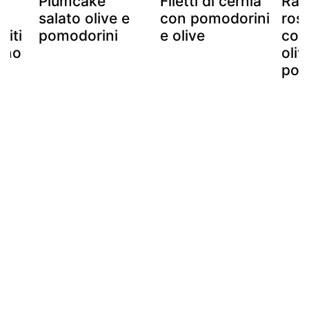
 -
Plumcake
Filetti di cernia
Rad
salato olive e
con pomodorini
ross
citi
pomodorini
e olive
con 
ino
oliv
pom