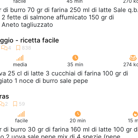
facile
45 min
270 kc
r di burro 70 gr di farina 250 ml di latte Sale q.b
 2 fette di salmone affumicato 150 gr di
 Aneto tagliuzzato
ggio - ricetta facile
media
35 min
274 kc
va 25 cl di latte 3 cucchiai di farina 100 gr di
iato 1 noce di burro sale pepe
gras
facile
20 min
15 m
r di burro 30 gr di farina 160 ml di latte 100 gr d
co 2 uova sale pepe mix di 4 spezie (pepe,