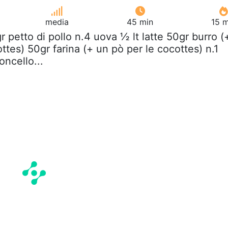
media
45 min
15 m
r petto di pollo n.4 uova ½ lt latte 50gr burro (
ttes) 50gr farina (+ un pò per le cocottes) n.1
ncello...