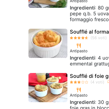
Antipasto
Ingredienti
: 80 g
pepe q.b. 5 uova
formaggio fresco
Soufflé al forma
Antipasto
Ingredienti
: 4 uo
emmental grattug
Soufflé di foie 
Antipasto
Ingredienti
: 30 g
foie gras in bloc