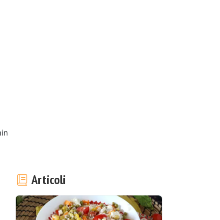
l
in
2
Articoli