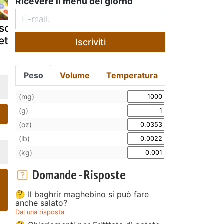
Ricevere il menù del giorno
sotto alla
Risotto al
Risotto gial
eta
primitivo
"alla pesca
Iscriviti
Peso
Volume
Temperatura
(mg)
(g)
(oz)
(lb)
(kg)
Domande - Risposte
🤔 Il baghrir maghebino si può fare
anche salato?
Dai una risposta