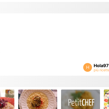
o
Hola9
H