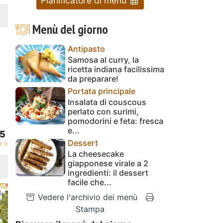
Pianificatore di menu
Menù del giorno
Antipasto
Samosa al curry, la
ricetta indiana facilissima
da preparare!
Portata principale
Insalata di couscous
perlato con surimi,
pomodorini e feta: fresca
e...
75
Dessert
La cheesecake
giapponese virale a 2
ingredienti: il dessert
facile che...
Vedere l'archivio dei menù
Stampa