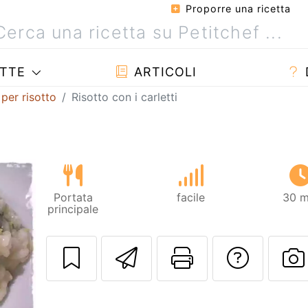
Proporre una ricetta
TTE
ARTICOLI
 per risotto
Risotto con i carletti
Portata
facile
30 m
principale
Invia questa ric
Stampa la 
Conta
P