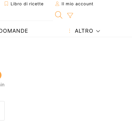
Libro di ricette
Il mio account
DOMANDE
ALTRO
in
etta ad un amico
ricetta
tta l'autore della Ricetta
ubblica la foto di questa ricet