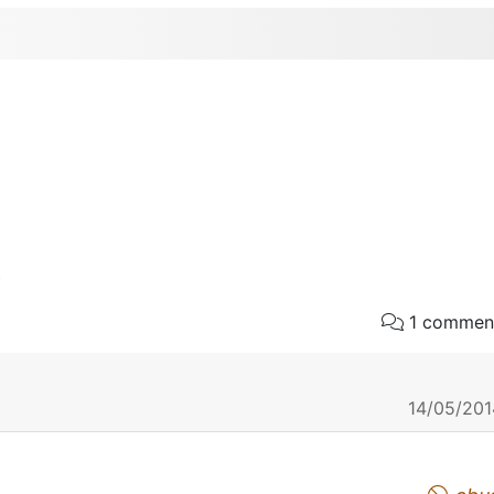
o
1 commen
14/05/201