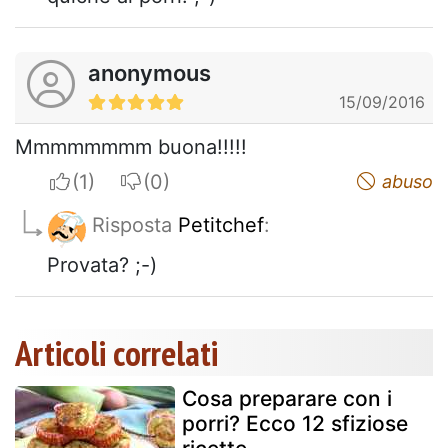
anonymous
15/09/2016
Mmmmmmmm buona!!!!!
I apreciate
I do not appreciate
abuso
Risposta
Petitchef
:
Provata? ;-)
Articoli correlati
Cosa preparare con i
porri? Ecco 12 sfiziose