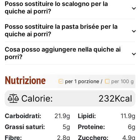
Posso sostituire lo scalogno per la
quiche ai porri?
Posso sostituire la pasta brisée per la
quiche ai porri?
Cosa posso aggiungere nella quiche ai
porri?
Nutrizione
per 1 porzione
/
per 100 g
Calorie:
232Kcal
Carboidrati:
21.9g
Lipidi:
11.9g
Grassi saturi:
5g
Proteine:
6g
Fibre:
2.8g
Zucchero:
4.9g