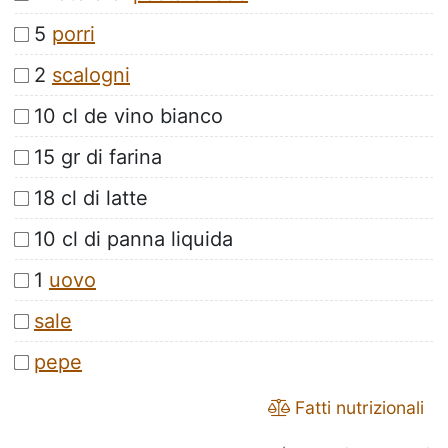
5
porri
2
scalogni
10 cl de vino bianco
15 gr di farina
18 cl di latte
10 cl di panna liquida
1
uovo
sale
pepe
Fatti nutrizionali