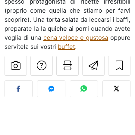
spesso
protagonista di ricette irresitibili
(proprio come quella che stiamo per farvi
scoprire). Una
torta salata
da leccarsi i baffi,
preparate la
la quiche ai porri
quando avete
voglia di una
cena veloce e gustosa
oppure
servitela sui vostri
buffet
.
Contatta l'autore d
Stampa la ric
Invia q
Pubblica la foto di questa 