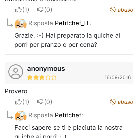
I apreciate
I do not appreciate
abuso
Risposta
Petitchef_IT
:
Grazie. :-) Hai preparato la quiche ai
porri per pranzo o per cena?
anonymous
16/09/2016
Provero'
I apreciate
I do not appreciate
abuso
Risposta
Petitchef
:
Facci sapere se ti è piaciuta la nostra
quiche ai porri! ;-)