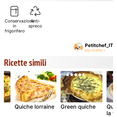
Conservazione
Anti-
in
spreco
frigorifero
Petitchef_IT
Ricette simili
Quiche lorraine
Green quiche
Quic
la v