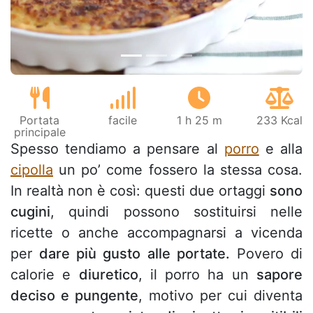
Portata
facile
1 h 25 m
233 Kcal
principale
Spesso tendiamo a pensare al
porro
e alla
cipolla
un po’ come fossero la stessa cosa.
In realtà non è così: questi due ortaggi
sono
cugini
, quindi possono sostituirsi nelle
ricette o anche accompagnarsi a vicenda
per
dare più gusto alle portate.
Povero di
calorie e
diuretico
, il porro ha un
sapore
deciso e pungente
, motivo per cui diventa