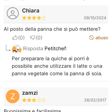
Chiara
09/10/2024
Al posto della panna che si può mettere?
I apreciate
I do not appreciate
abuso
Risposta
Petitchef
:
Per preparare la quiche ai porri è
possibile anche utilizzare il latte o una
panna vegetale come la panna di soia.
zamzi
Z
26/02/2017
Buonissima e facilissima.