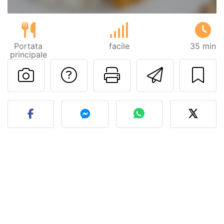
Portata
facile
35 min
principale
Contatta l'autore d
Stampa la ric
Invia q
Pubblica la foto di questa 