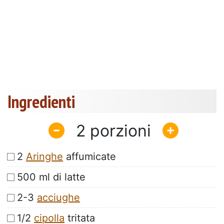
Ingredienti
2
2
Aringhe
affumicate
500 ml di latte
2-3
acciughe
1/2
cipolla
tritata