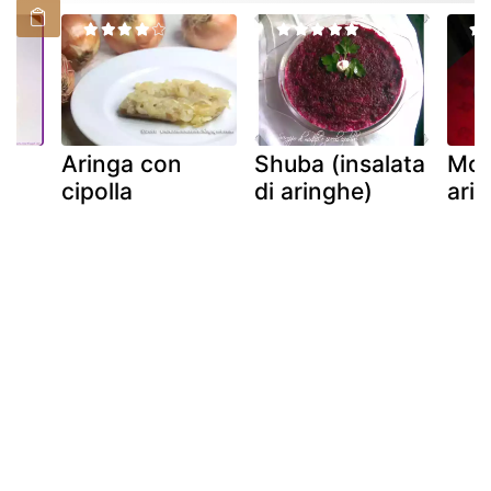
Aringa con
Shuba (insalata
Mou
cipolla
di aringhe)
ari