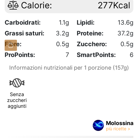
Calorie:
277Kcal
Carboidrati:
1.1g
Lipidi:
13.6g
Grassi saturi:
3.2g
Proteine:
37.2g
Fibre:
0.5g
Zucchero:
0.5g
ProPoints:
7
SmartPoints:
6
Informazioni nutrizionali per 1 porzione (157g)
Senza
zuccheri
aggiunti
Molossina