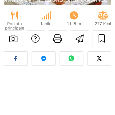
Portata
facile
1 h 5 m
277 Kcal
principale
Contatta l'autore d
Stampa la ric
Invia q
Pubblica la foto di questa 