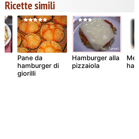
Ricette simili
in
Pane da
Hamburger alla
Me
d
hamburger di
pizzaiola
ham
in
giorilli