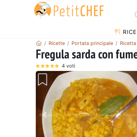
RICE
Ricette
Portata principale
Ricett
Fregula sarda con fume
Precedente