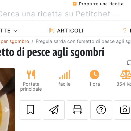
Proporre una ricetta
TTE
ARTICOLI
a per sgombro
Fregula sarda con fumetto di pesce agli s
tto di pesce agli sgombri
Portata
facile
1 ora
854 Kc
principale
Invia questa ric
Stampa la 
Conta
Prossimo
P