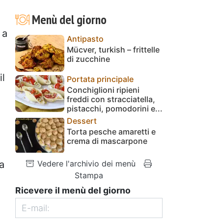
Menù del giorno
 a
Antipasto
Mücver, turkish – frittelle
di zucchine
il
Portata principale
Conchiglioni ripieni
freddi con stracciatella,
pistacchi, pomodorini e...
Dessert
Torta pesche amaretti e
crema di mascarpone
Vedere l'archivio dei menù
a
Stampa
Ricevere il menù del giorno