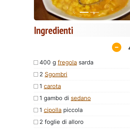
Ingredienti
400 g
fregola
sarda
2
Sgombri
1
carota
1 gambo di
sedano
1
cipolla
piccola
2 foglie di alloro