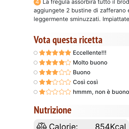
La fregula assorbirà tutto il bro
aggiungete 2 bustine di zafferano 
leggermente sminuzzati. Impiattate
Vota questa ricetta
Eccellente!!!
Molto buono
Buono
Così così
hmmm, non è buon
Nutrizione
Calorie:
854Kcal