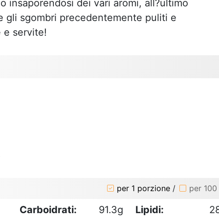
do insaporendosi dei vari aromi, all?ultimo
e gli sgombri precedentemente puliti e
 e servite!
o
per 1 porzione
/
per 100
Carboidrati:
91.3g
Lipidi:
2