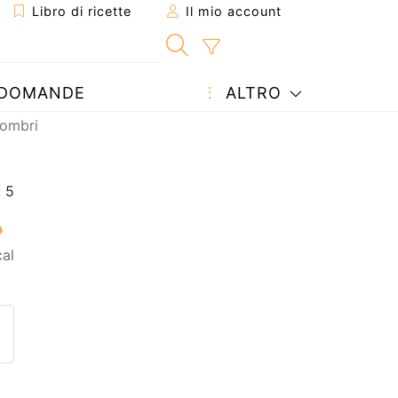
Libro di ricette
Il mio account
DOMANDE
ALTRO
gombri
al
etta ad un amico
ricetta
tta l'autore della Ricetta
ubblica la foto di questa ricet