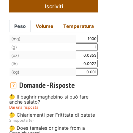
Iscriviti
Peso
Volume
Temperatura
(mg)
(g)
(oz)
(lb)
(kg)
Domande - Risposte
🤔 Il baghrir maghebino si può fare
anche salato?
Dai una risposta
🤔 Chiariementi per Fritttata di patate
2 risposta (e)
🤔 Does tamales originate from a
Spanish word