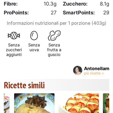
Fibre:
10.3g
Zucchero:
8.1g
ProPoints:
27
SmartPoints:
29
Informazioni nutrizionali per 1 porzione (403g)
Senza
Senza
Senza
zuccheri
uova
frutta a
aggiunti
guscio
Antonellam
Ricette simili