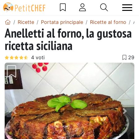
Ricette
Portata principale
Ricette al forno
An
Anelletti al forno, la gustosa
ricetta siciliana
Precedente
Pros