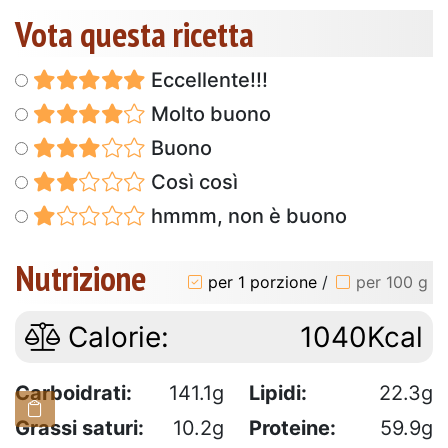
Vota questa ricetta
Eccellente!!!
Molto buono
Buono
Così così
hmmm, non è buono
Nutrizione
per 1 porzione
/
per 100 g
Calorie:
1040Kcal
Carboidrati:
141.1g
Lipidi:
22.3g
Grassi saturi:
10.2g
Proteine:
59.9g