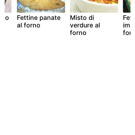
orno
Fettine panate
Misto di
Fett
al forno
verdure al
imp
forno
for