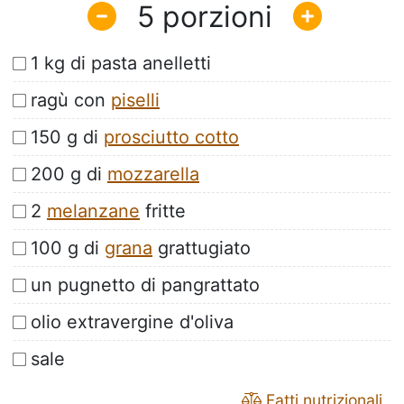
5
1 kg di pasta anelletti
ragù con
piselli
150 g di
prosciutto cotto
200 g di
mozzarella
2
melanzane
fritte
100 g di
grana
grattugiato
un pugnetto di pangrattato
olio extravergine d'oliva
sale
Fatti nutrizionali