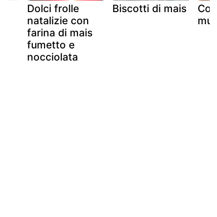
Dolci frolle
Biscotti di mais
Cor
natalizie con
muf
re
farina di mais
fumetto e
nocciolata