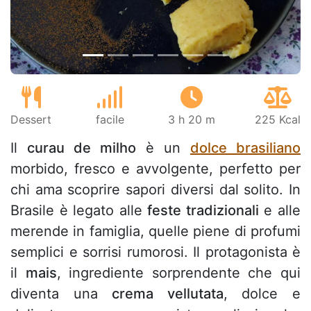
Dessert
facile
3 h 20 m
225 Kcal
Il
curau de milho
è un
dolce brasiliano
morbido, fresco e avvolgente, perfetto per
chi ama scoprire sapori diversi dal solito. In
Brasile è legato alle
feste tradizionali
e alle
merende in famiglia, quelle piene di profumi
semplici e sorrisi rumorosi. Il protagonista è
il
mais
, ingrediente sorprendente che qui
diventa una
crema vellutata
, dolce e