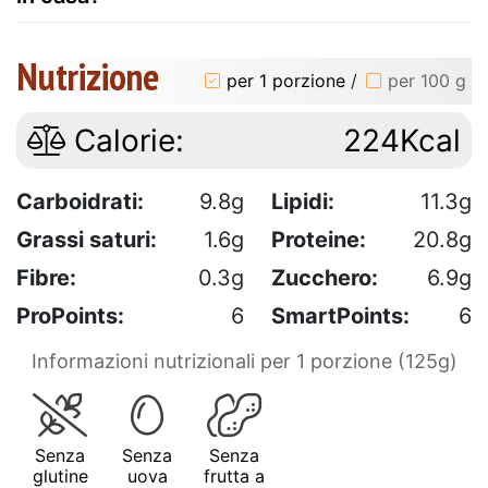
Nutrizione
per 1 porzione
/
per 100 g
Calorie:
224Kcal
Carboidrati:
9.8g
Lipidi:
11.3g
Grassi saturi:
1.6g
Proteine:
20.8g
Fibre:
0.3g
Zucchero:
6.9g
ProPoints:
6
SmartPoints:
6
Informazioni nutrizionali per 1 porzione (125g)
Senza
Senza
Senza
glutine
uova
frutta a