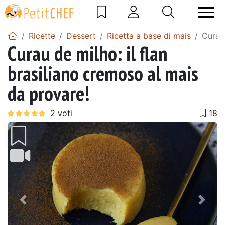
Ricette
Dessert
Ricetta a base di mais
Curau 
Curau de milho: il flan
brasiliano cremoso al mais
da provare!
Precedente
Pros