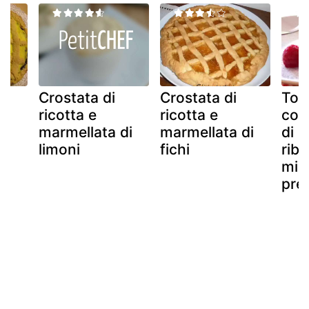
Crostata di
Crostata di
Tort
ricotta e
ricotta e
con
di
marmellata di
marmellata di
di 
limoni
fichi
ribe
mio
pre