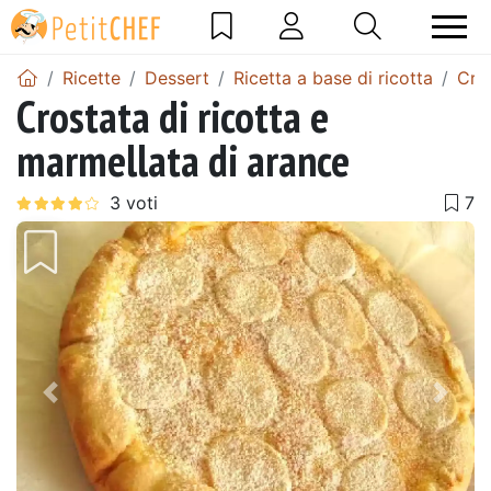
Ricette
Dessert
Ricetta a base di ricotta
Cros
Crostata di ricotta e
marmellata di arance
Precedente
Pros