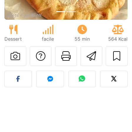
Dessert
facile
55 min
564 Kcal
Contatta l'autore d
Stampa la ric
Invia q
Pubblica la foto di questa 