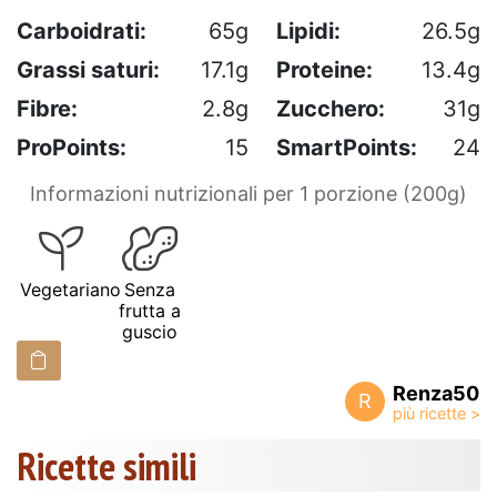
Carboidrati:
65g
Lipidi:
26.5g
Grassi saturi:
17.1g
Proteine:
13.4g
Fibre:
2.8g
Zucchero:
31g
ProPoints:
15
SmartPoints:
24
Informazioni nutrizionali per 1 porzione (200g)
Vegetariano
Senza
frutta a
guscio
Renza50
R
Ricette simili