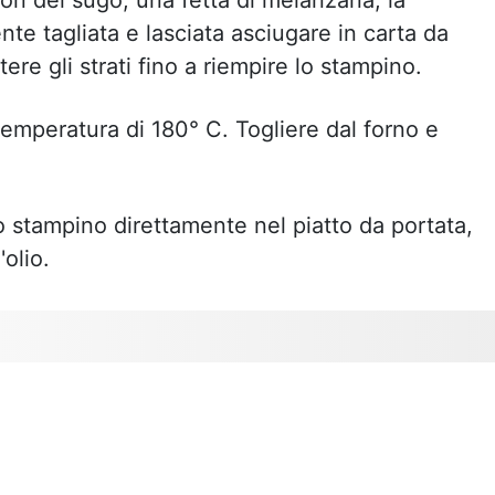
con del sugo, una fetta di melanzana, la
e tagliata e lasciata asciugare in carta da
ere gli strati fino a riempire lo stampino.
temperatura di 180° C. Togliere dal forno e
o stampino direttamente nel piatto da portata,
'olio.