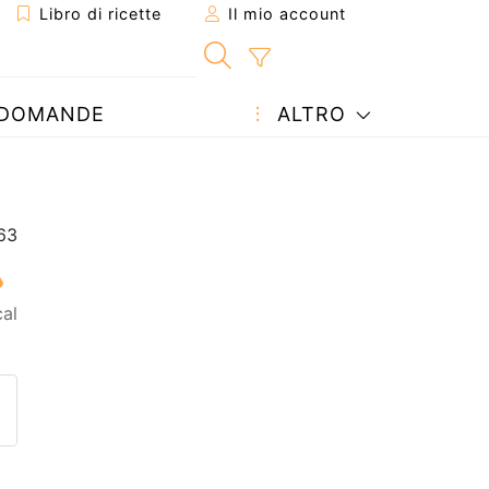
Libro di ricette
Il mio account
DOMANDE
ALTRO
al
etta ad un amico
ricetta
tta l'autore della Ricetta
ubblica la foto di questa ricet