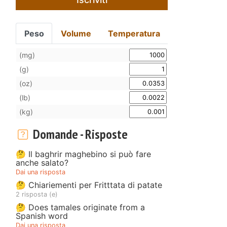
Peso
Volume
Temperatura
(mg)
(g)
(oz)
(lb)
(kg)
Domande - Risposte
🤔 Il baghrir maghebino si può fare
anche salato?
Dai una risposta
🤔 Chiariementi per Fritttata di patate
2 risposta (e)
🤔 Does tamales originate from a
Spanish word
Dai una risposta