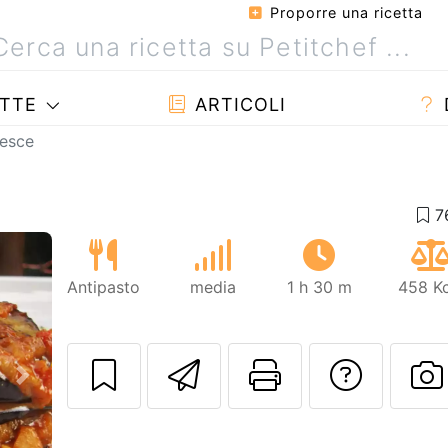
Proporre una ricetta
TTE
ARTICOLI
pesce
Antipasto
media
1 h 30 m
458 Kc
Invia questa ric
Stampa la 
Conta
Prossimo
P