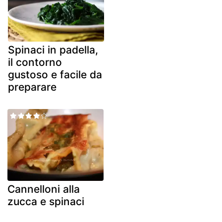
Spinaci in padella,
il contorno
gustoso e facile da
preparare
Cannelloni alla
zucca e spinaci