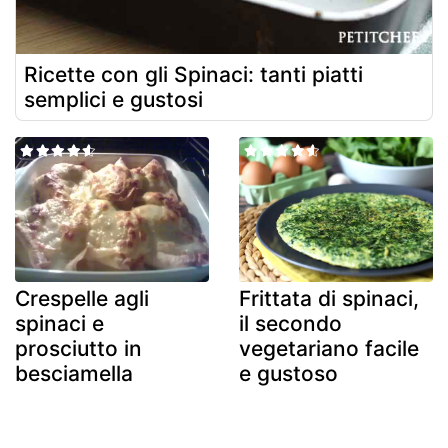
Ricette con gli Spinaci: tanti piatti
semplici e gustosi
Crespelle agli
Frittata di spinaci,
spinaci e
il secondo
prosciutto in
vegetariano facile
besciamella
e gustoso