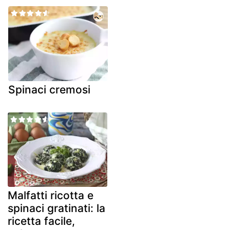
Spinaci cremosi
Malfatti ricotta e
spinaci gratinati: la
ricetta facile,