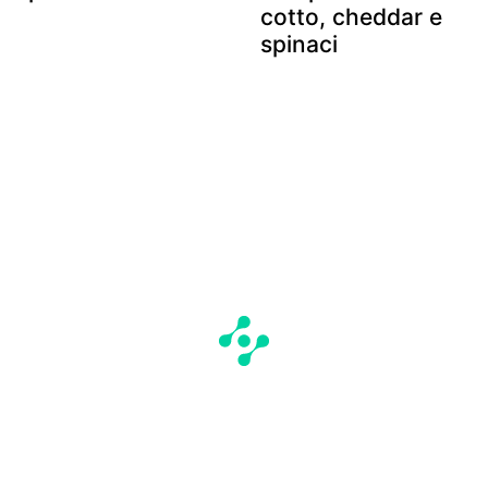
cotto, cheddar e
spinaci