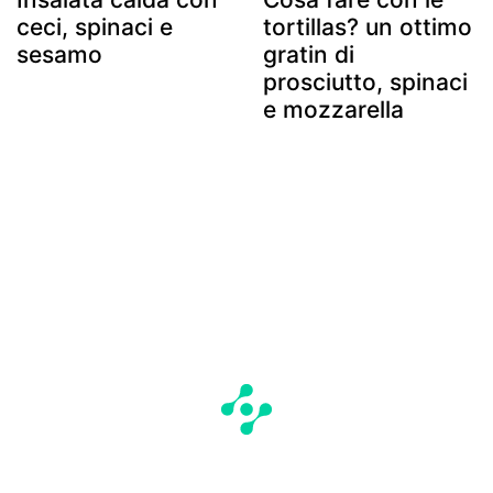
ceci, spinaci e
tortillas? un ottimo
sesamo
gratin di
prosciutto, spinaci
e mozzarella