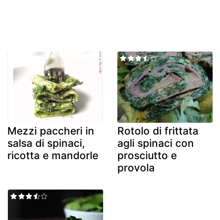
Mezzi paccheri in
Rotolo di frittata
salsa di spinaci,
agli spinaci con
ricotta e mandorle
prosciutto e
provola