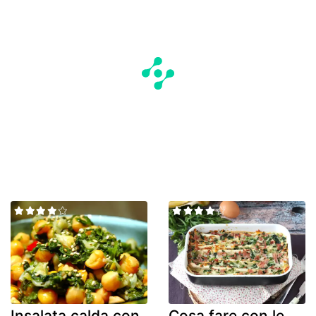
Insalata calda con
Cosa fare con le