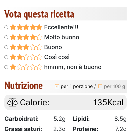
Vota questa ricetta
Eccellente!!!
Molto buono
Buono
Così così
hmmm, non è buono
Nutrizione
per 1 porzione
/
per 100 g
Calorie:
135Kcal
Carboidrati:
5.2g
Lipidi:
8.5g
Grassi saturi:
2.3g
Proteine:
7.2g