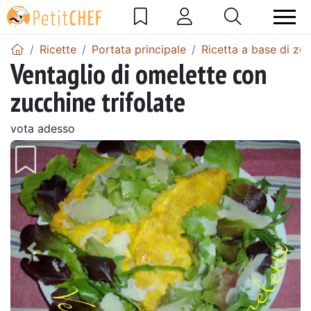
Ricette
Portata principale
Ricetta a base di zu
Ventaglio di omelette con
zucchine trifolate
vota adesso
Precedente
Pros