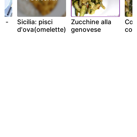
i -
Sicilia: pisci
Zucchine alla
Cod
d'ova(omelette)
genovese
con