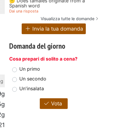
🤔 Does tamales originate from a
Spanish word
Dai una risposta
Visualizza tutte le domande
Invia la tua domanda
Domanda del giorno
Cosa prepari di solito a cena?
Un primo
Un secondo
 g
Un'insalata
9g
Vota
5g
2g
21