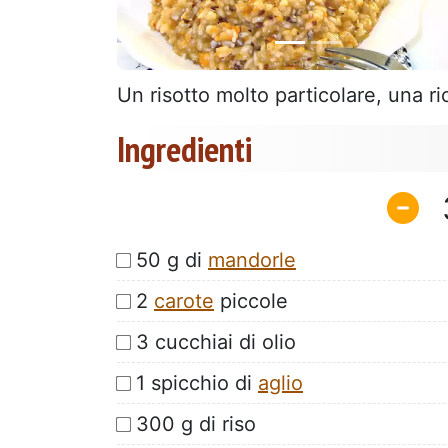
Un risotto molto particolare, una ri
Ingredienti
50 g di
mandorle
2
carote
piccole
3 cucchiai di olio
1 spicchio di
aglio
300 g di riso