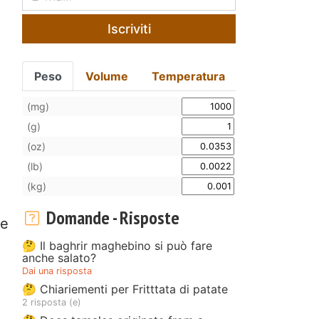
Iscriviti
Peso
Volume
Temperatura
(mg)
(g)
(oz)
(lb)
(kg)
Domande - Risposte
 e
🤔 Il baghrir maghebino si può fare
anche salato?
Dai una risposta
🤔 Chiariementi per Fritttata di patate
2 risposta (e)