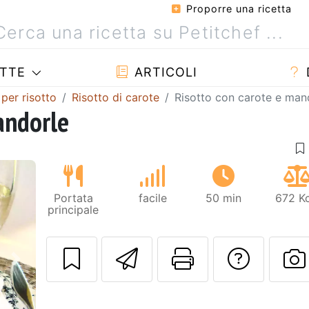
Proporre una ricetta
TTE
ARTICOLI
 per risotto
Risotto di carote
Risotto con carote e man
andorle
Portata
facile
50 min
672 Kc
principale
Invia questa ric
Stampa la 
Conta
Prossimo
P