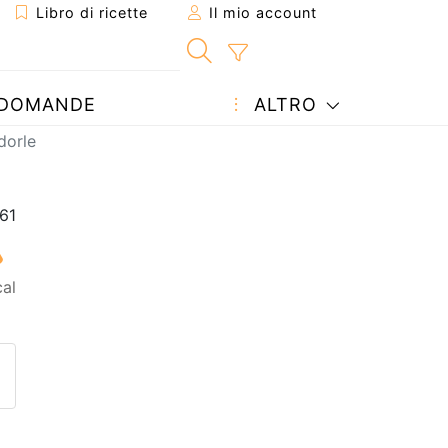
Libro di ricette
Il mio account
DOMANDE
ALTRO
dorle
al
etta ad un amico
ricetta
tta l'autore della Ricetta
ubblica la foto di questa ricet