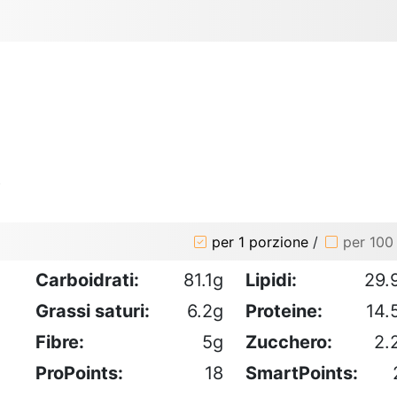
o
per 1 porzione
/
per 100
Carboidrati:
81.1g
Lipidi:
29.
Grassi saturi:
6.2g
Proteine:
14.
Fibre:
5g
Zucchero:
2.
ProPoints:
18
SmartPoints: