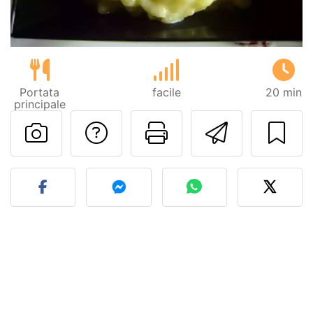
Portata
facile
20 min
principale
Contatta l'autore d
Stampa la ric
Invia q
Pubblica la foto di questa 