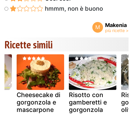
hmmm, non è buono
Makenia
M
Ricette simili
Cheesecake di
Risotto con
Ris
gorgonzola e
gamberetti e
gor
mascarpone
gorgonzola
oliv