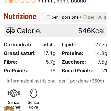
hmmm, non è buono
Nutrizione
per 1 porzione
/
per 100 g
Calorie:
546Kcal
Carboidrati:
56.4g
Lipidi:
27.7g
Grassi saturi:
17.4g
Proteine:
14.8g
Fibre:
5.7g
Zucchero:
7.5g
ProPoints:
15
SmartPoints:
21
Informazioni nutrizionali per 1 porzione (650g)
Senza
Senza
zuccheri
uova