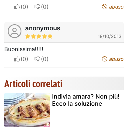
I apreciate
I do not appreciate
abuso
anonymous
18/10/2013
Buonissima!!!!!
I apreciate
I do not appreciate
abuso
Articoli correlati
Indivia amara? Non più!
Ecco la soluzione