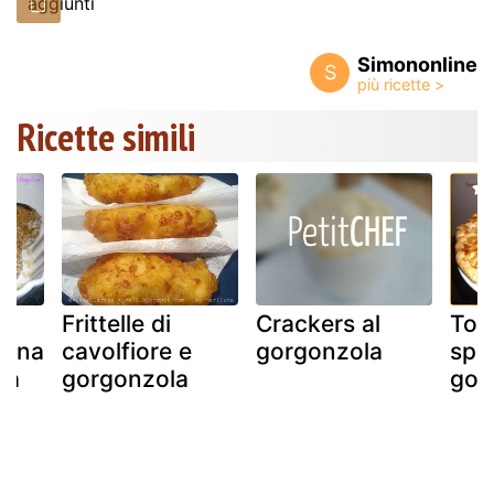
aggiunti
Simononline
S
Ricette simili
Frittelle di
Crackers al
Tor
agna
cavolfiore e
gorgonzola
spe
la
gorgonzola
gor