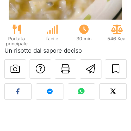
Portata
facile
30 min
546 Kcal
principale
Un risotto dal sapore deciso
Contatta l'autore d
Stampa la ric
Invia q
Pubblica la foto di questa 