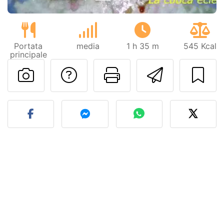
Portata
media
1 h 35 m
545 Kcal
principale
Contatta l'autore d
Stampa la ric
Invia q
Pubblica la foto di questa 