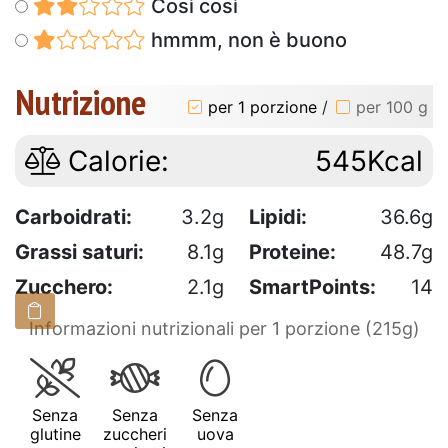
Così così
hmmm, non è buono
Nutrizione
per 1 porzione
/
per 100 g
Calorie:
545Kcal
Carboidrati:
3.2g
Lipidi:
36.6g
Grassi saturi:
8.1g
Proteine:
48.7g
Zucchero:
2.1g
SmartPoints:
14
Informazioni nutrizionali per 1 porzione (215g)
Senza
Senza
Senza
glutine
zuccheri
uova