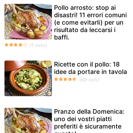
Pollo arrosto: stop ai
disastri! 11 errori comuni
(e come evitarli) per un
risultato da leccarsi i
baffi.
Ricette con il pollo: 18
idee da portare in tavola
Pranzo della Domenica:
uno dei vostri piatti
preferiti è sicuramente