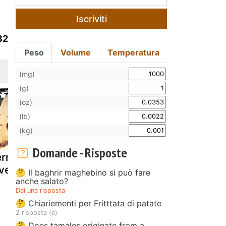
Iscriviti
82
Peso
Volume
Temperatura
(mg)
(g)
(oz)
(lb)
(kg)
Domande - Risposte
rrina di pollo
Pollo teriyaki
Pollo con
verdure
con sesamo
verdure
🤔 Il baghrir maghebino si può fare
anche salato?
nero e dadolata
all'orientale
Dai una risposta
di verdure
🤔 Chiariementi per Fritttata di patate
2 risposta (e)
🤔 Does tamales originate from a