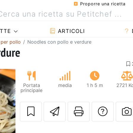
Proporre una ricetta
TTE
ARTICOLI
 per pollo
Noodles con pollo e verdure
rdure
Portata
media
1 h 5 m
2721 Kc
principale
Invia questa ric
Stampa la 
Conta
P