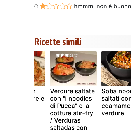
hmmm, non è buon
Ricette simili
Noodles con
Verdure saltate
Soba noo
pollo, verdure e
con "i noodles
saltati co
mandorle di
di Pucca" e la
edamame
dolcipensieri
cottura stir-fry
verdure
/ Verduras
saltadas con