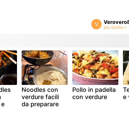
o
Verovero
V
dles
Noodles con
Pollo in padella
Te
n
verdure facili
con verdure
e 
 e
da preparare