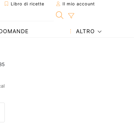
Libro di ricette
Il mio account
DOMANDE
ALTRO
al
etta ad un amico
ricetta
tta l'autore della Ricetta
ubblica la foto di questa ricet