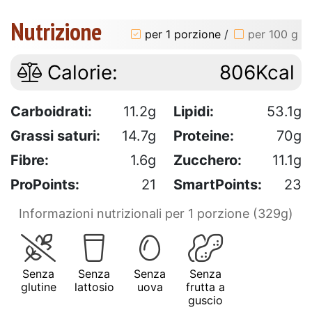
Nutrizione
per 1 porzione
/
per 100 g
Calorie:
806Kcal
Carboidrati:
11.2g
Lipidi:
53.1g
Grassi saturi:
14.7g
Proteine:
70g
Fibre:
1.6g
Zucchero:
11.1g
ProPoints:
21
SmartPoints:
23
Informazioni nutrizionali per 1 porzione (329g)
Senza
Senza
Senza
Senza
glutine
lattosio
uova
frutta a
guscio