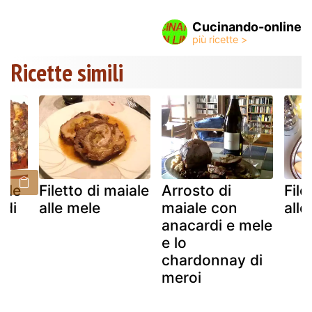
Cucinando-online
Ricette simili
ale
Filetto di maiale
Arrosto di
File
rdi
alle mele
maiale con
alle
anacardi e mele
e lo
chardonnay di
meroi