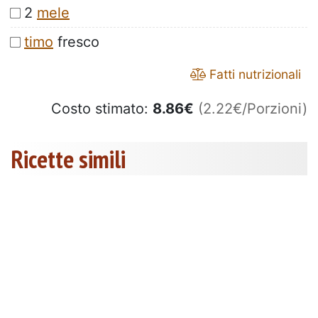
2
mele
timo
fresco
Fatti nutrizionali
Costo stimato:
8.86
€
(2.22€/Porzioni)
Ricette simili