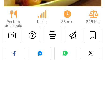
Portata
facile
35 min
806 Kcal
principale
Contatta l'autore d
Stampa la ric
Invia q
Pubblica la foto di questa 