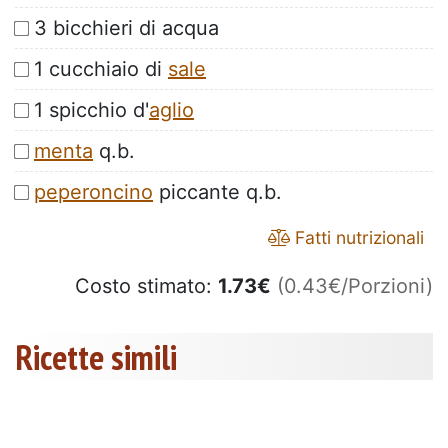
3 bicchieri di acqua
1 cucchiaio di
sale
1 spicchio d'
aglio
menta
q.b.
peperoncino
piccante q.b.
Fatti nutrizionali
Costo stimato:
1.73
€
(0.43€/Porzioni)
Ricette simili