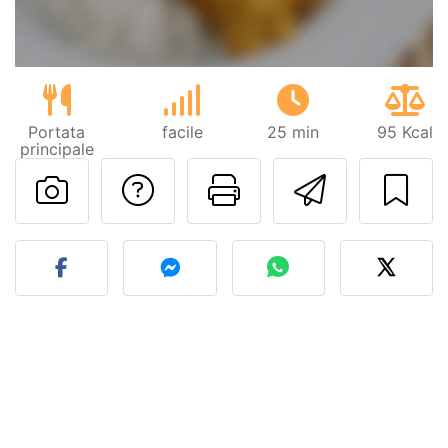
Portata
facile
25 min
95 Kcal
principale
Contatta l'autore d
Stampa la ric
Invia q
Pubblica la foto di questa 