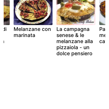
 di
Melanzane con
La campagna
Par
-
marinata
senese & le
mel
sa
melanzane alla
cat
pizzaiola - un
dolce pensiero