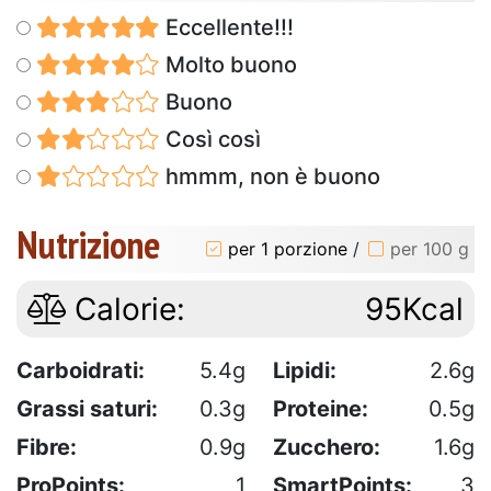
Eccellente!!!
Molto buono
Buono
Così così
hmmm, non è buono
Nutrizione
per 1 porzione
/
per 100 g
Calorie:
95Kcal
Carboidrati:
5.4g
Lipidi:
2.6g
Grassi saturi:
0.3g
Proteine:
0.5g
Fibre:
0.9g
Zucchero:
1.6g
ProPoints:
1
SmartPoints:
3