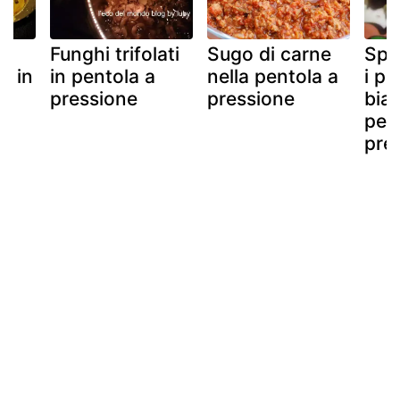
a
Funghi trifolati
Sugo di carne
Spe
.. in
in pentola a
nella pentola a
i pis
pressione
pressione
bia
pen
pre