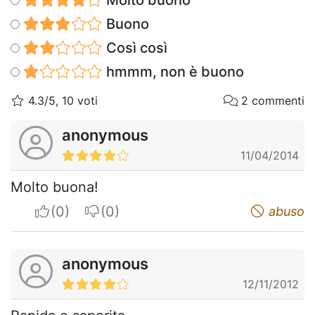
Buono
Così così
hmmm, non è buono
4.3/5, 10 voti
2 commenti
anonymous
11/04/2014
Molto buona!
I apreciate
I do not appreciate
abuso
anonymous
12/11/2012