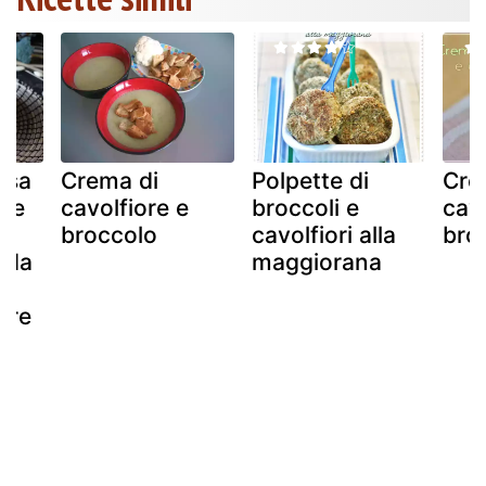
osa
Crema di
Polpette di
Cre
i e
cavolfiore e
broccoli e
cavo
un
broccolo
cavolfiori alla
bro
e da
maggiorana
ore