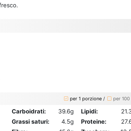
fresco.
o
per 1 porzione
/
per 100
Carboidrati:
39.6g
Lipidi:
21.
Grassi saturi:
4.5g
Proteine:
27.