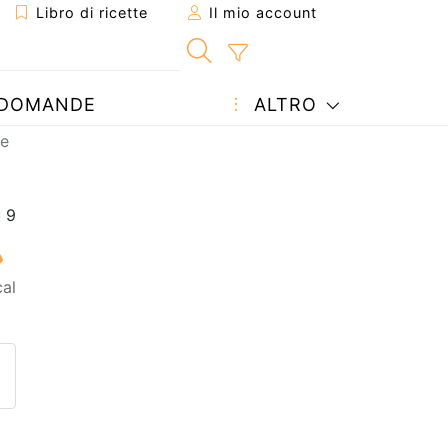
Libro di ricette
Il mio account
DOMANDE
ALTRO
le
al
etta ad un amico
ricetta
tta l'autore della Ricetta
ubblica la foto di questa ricet