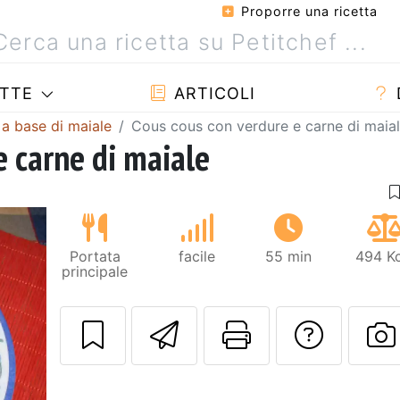
Proporre una ricetta
TTE
ARTICOLI
 a base di maiale
Cous cous con verdure e carne di maia
e carne di maiale
Portata
facile
55 min
494 Kc
principale
Invia questa ric
Stampa la 
Conta
P