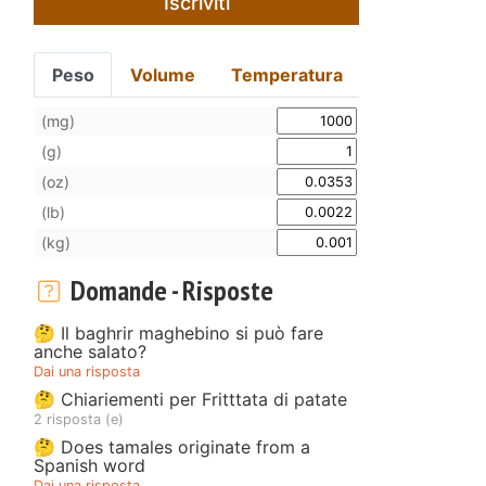
Iscriviti
Peso
Volume
Temperatura
(mg)
(g)
(oz)
(lb)
(kg)
Domande - Risposte
🤔 Il baghrir maghebino si può fare
anche salato?
Dai una risposta
🤔 Chiariementi per Fritttata di patate
2 risposta (e)
🤔 Does tamales originate from a
Spanish word
Dai una risposta