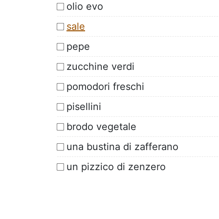
olio evo
sale
pepe
zucchine verdi
pomodori freschi
pisellini
brodo vegetale
una bustina di zafferano
un pizzico di zenzero